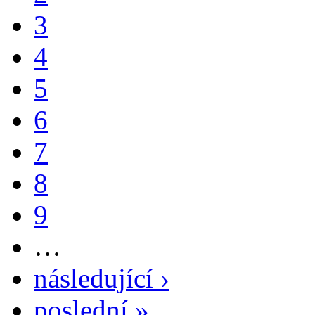
3
4
5
6
7
8
9
…
následující ›
poslední »