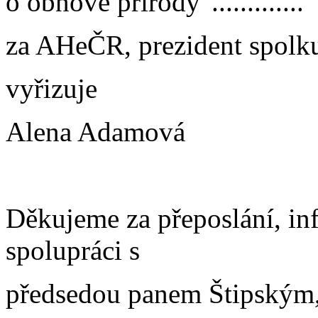
o obnově přírody".............
za AHeČR, prezident spolk
vyřizuje
Alena Adamová
Děkujeme za přeposlání, i
spolupráci s
předsedou panem Štipským