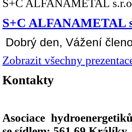
S+C ALFANAMETAL s.r.o.,
S+C ALFANAMETAL s.r
Dobrý den, Vážení členov
Zobrazit všechny prezentac
Kontakty
Asociace hydroenergetik
se sídlem: 561 69 Králíky