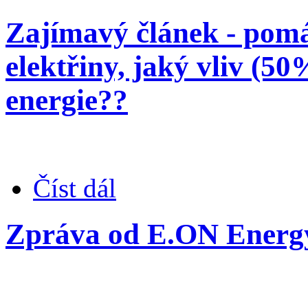
Zajímavý článek - pom
elektřiny, jaký vliv (5
energie??
Číst dál
Zpráva od E.ON Energy