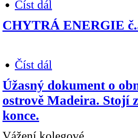
Číst dál
CHYTRÁ ENERGIE č.5/2
Číst dál
Úžasný dokument o obno
ostrově Madeira. Stojí z
konce.
Vážení kolegové,