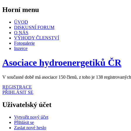
Horní menu
ÚVOD
DISKUSNÍ FORUM
O NÁS
VÝHODY ČLENSTVÍ
Fotogalerie
Inzerce
Asociace hydroenergetiků ČR
V současné době má asociace 150 členů, z toho je 138 registrovaných
REGISTRACE
PŘIHLÁSIT SE
Uživatelský účet
Vytvořit nový účet
Přihlásit se
Zaslat nové heslo