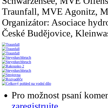
Schwarzensee, MVE Offen
Traunfall, MVE Agonitz, 
Organizátor: Asociace hydr
České Budějovice, Kleinwas
Pro možnost psaní komen
zaregistrujte
.