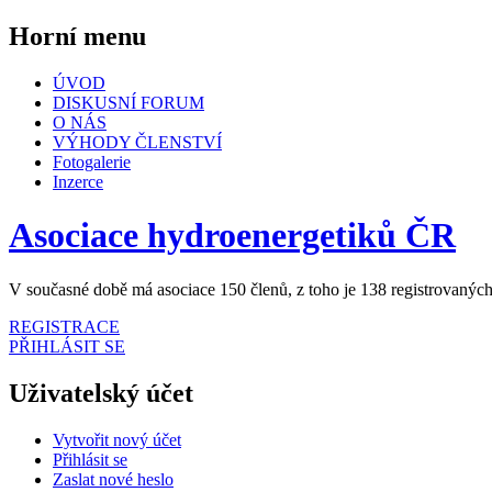
Horní menu
ÚVOD
DISKUSNÍ FORUM
O NÁS
VÝHODY ČLENSTVÍ
Fotogalerie
Inzerce
Asociace hydroenergetiků ČR
V současné době má asociace 150 členů, z toho je 138 registrovaných
REGISTRACE
PŘIHLÁSIT SE
Uživatelský účet
Vytvořit nový účet
Přihlásit se
Zaslat nové heslo